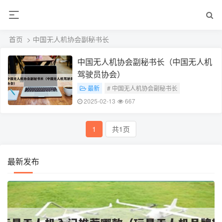
首页
> 中国无人机协会副秘书长
中国无人机协会副秘书长（中国无人机
驾驶员协会）
最新
# 中国无人机协会副秘书长
2025-02-13
667
1
共1页
最新发布