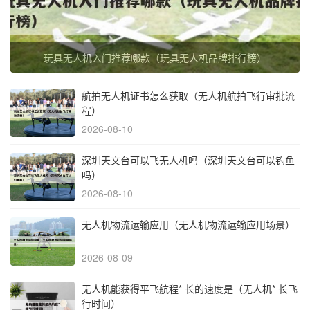
玩具无人机入门推荐哪款（玩具无人机品牌排行榜）
航拍无人机证书怎么获取（无人机航拍飞行审批流
程）
2026-08-10
深圳天文台可以飞无人机吗（深圳天文台可以钓鱼
吗）
2026-08-10
无人机物流运输应用（无人机物流运输应用场景）
2026-08-09
无人机能获得平飞航程* 长的速度是（无人机* 长飞
行时间）