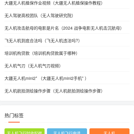
大疆无人机植保作业视频（大疆无人机植保操作教程）
无人驾驶高校团队（无人驾驶研究院）
无人机攻击航母的电影是片名（2024 战争电影无人机击沉航母）
飞无人机到底合法吗（飞无人机违法吗?）
培训机构贷款（培训机构贷款属于哪种）
无人机气刃（无人机气刃视频）
大疆无人机mini2* （大疆无人机mini2手机* ）
无人机航拍测绘操作步骤（无人机航拍测绘操作步骤）
热门标签
无人机飞行时收起襟
无人机飞行申请
无人机