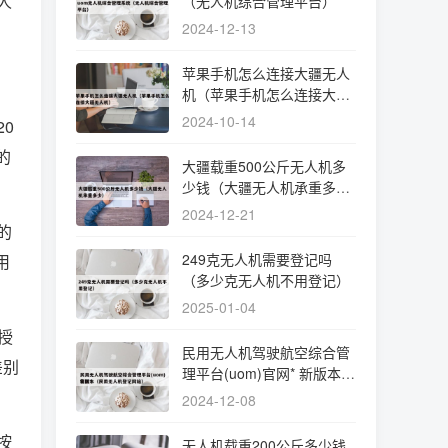
人
（无人机综合管理平台）
2024-12-13
苹果手机怎么连接大疆无人
机（苹果手机怎么连接大疆
无人机）
2024-10-14
0
的
大疆载重500公斤无人机多
少钱（大疆无人机承重多
少）
2024-12-21
的
249克无人机需要登记吗
用
（多少克无人机不用登记）
2025-01-04
授
民用无人机驾驶航空综合管
差别
理平台(uom)官网* 新版本
（民用无人机登记网站）
2024-12-08
按
无人机载重200公斤多少钱