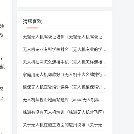
猜您喜欢
领
及
无锡无人机驾驶证培训（无锡无人机驾驶证*
）
无人机专业专科学校排名（无人机专业的学
校）
发，
无人机拍照怎么连接手机（无人机怎样连接手
行航
机拍照）
家庭用无人机哪款好（无人机十大名牌排行
榜）
植保无人机驾驶培训课件（无人机植保培训课
签
程）
证
无人机超视距地面站题库（aopa无人机超视
距驾驶员考试规则）
株洲有没有无人机培训（株洲无人机禁飞区）
关于无人机在施工方面的应用说法（关于无人
机在施工方面的应用说法错误的是）