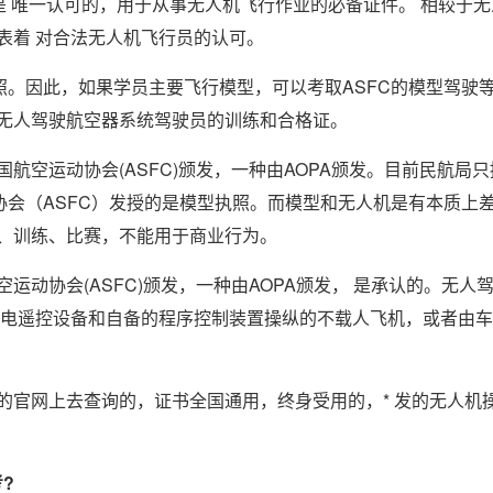
是 唯一认可的，用于从事无人机飞行作业的必备证件。 相较于无
表着 对合法无人机飞行员的认可。
照。因此，如果学员主要飞行模型，可以考取ASFC的模型驾驶
无人驾驶航空器系统驾驶员的训练和合格证。
航空运动协会(ASFC)颁发，一种由AOPA颁发。目前民航局只
协会（ASFC）发授的是模型执照。而模型和无人机是有本质上
、训练、比赛，不能用于商业行为。
动协会(ASFC)颁发，一种由AOPA颁发， 是承认的。无人
用无线电遥控设备和自备的程序控制装置操纵的不载人飞机，或者由
的官网上去查询的，证书全国通用，终身受用的，* 发的无人机
?