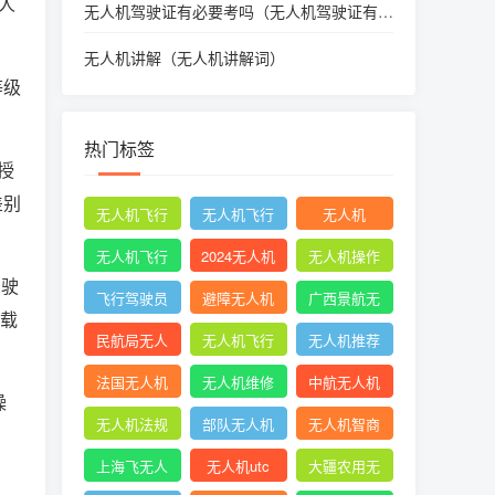
人
无人机驾驶证有必要考吗（无人机驾驶证有必
要考吗）
无人机讲解（无人机讲解词）
等级
热门标签
授
差别
无人机飞行
无人机飞行
无人机
时收起襟翼
申请
无人机飞行
2024无人机
无人机操作
驾驶
申报
新规
手册
飞行驾驶员
避障无人机
广西景航无
车载
操纵无人机
人机有限公
民航局无人
无人机飞行
无人机推荐
坡度转弯时
司官网首页
机
控制系统中
知乎
法国无人机
无人机维修
中航无人机
操
的pid控制器
成都
无人机法规
部队无人机
无人机智商
税
上海飞无人
无人机utc
大疆农用无