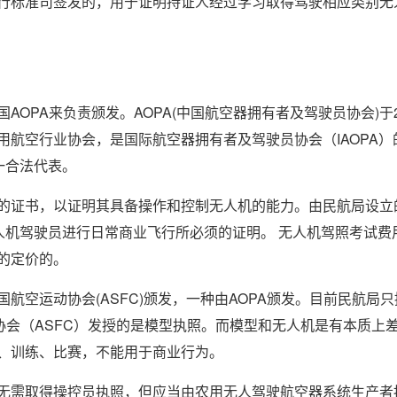
行标准司签发的，用于证明持证人经过学习取得驾驶相应类别无
OPA来负责颁发。AOPA(中国航空器拥有者及驾驶员协会)于2
的通用航空行业协会，是国际航空器拥有者及驾驶员协会（IAOPA）
一合法代表。
的证书，以证明其具备操作和控制无人机的能力。由民航局设立
人机驾驶员进行日常商业飞行所必须的证明。 无人机驾照考试费
的定价的。
航空运动协会(ASFC)颁发，一种由AOPA颁发。目前民航局只
协会（ASFC）发授的是模型执照。而模型和无人机是有本质上
、训练、比赛，不能用于商业行为。
无需取得操控员执照，但应当由农用无人驾驶航空器系统生产者