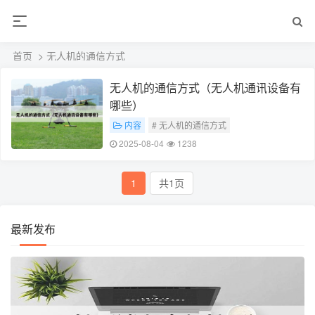
首页
> 无人机的通信方式
无人机的通信方式（无人机通讯设备有
哪些）
内容
# 无人机的通信方式
2025-08-04
1238
1
共1页
最新发布