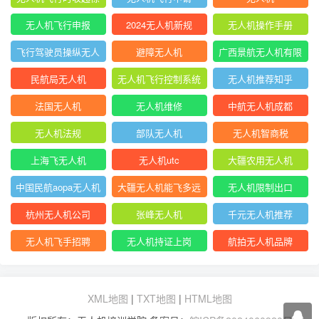
翼
无人机飞行申报
2024无人机新规
无人机操作手册
飞行驾驶员操纵无人
避障无人机
广西景航无人机有限
机坡度转弯时
公司官网首页
民航局无人机
无人机飞行控制系统
无人机推荐知乎
中的pid控制器
法国无人机
无人机维修
中航无人机成都
无人机法规
部队无人机
无人机智商税
上海飞无人机
无人机utc
大疆农用无人机
中国民航aopa无人机
大疆无人机能飞多远
无人机限制出口
驾驶员合格证
杭州无人机公司
张峰无人机
千元无人机推荐
无人机飞手招聘
无人机持证上岗
航拍无人机品牌
XML地图
|
TXT地图
|
HTML地图