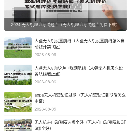
2024 无人机理论考试题库（无人机理论考试题库免费下载）
大疆无人机设置航线（大疆无人机设置航线怎么自
动避开禁飞区）
2026-08-06
大疆无人机导入kml规划航线（大疆无人机怎么设
置航线起止点）
2026-08-06
aopa无人机驾驶证过期（无人机驾驶证到期后怎么
审证）
2026-08-05
无人机带自动避障选哪个好（无人机自动避障和GP
S哪个好）