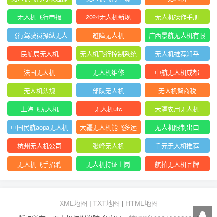
翼
无人机飞行申报
2024无人机新规
无人机操作手册
飞行驾驶员操纵无人
避障无人机
广西景航无人机有限
机坡度转弯时
公司官网首页
民航局无人机
无人机飞行控制系统
无人机推荐知乎
中的pid控制器
法国无人机
无人机维修
中航无人机成都
无人机法规
部队无人机
无人机智商税
上海飞无人机
无人机utc
大疆农用无人机
中国民航aopa无人机
大疆无人机能飞多远
无人机限制出口
驾驶员合格证
杭州无人机公司
张峰无人机
千元无人机推荐
无人机飞手招聘
无人机持证上岗
航拍无人机品牌
XML地图
|
TXT地图
|
HTML地图