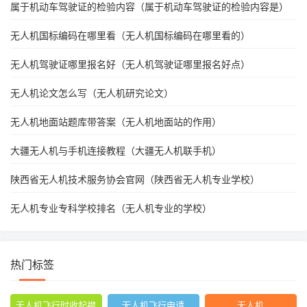
属于机动车驾驶证的检验内容（属于机动车驾驶证的检验内容是）
无人机国标编码在哪里看（无人机国标编码在哪里看的）
无人机驾驶证哪里报名好（无人机驾驶证哪里报名好点）
无人机论文怎么写（无人机研究论文）
无人机地面站题库带答案（无人机地面站的作用）
大疆无人机与手机连接教程（大疆无人机联手机）
陕西省无人机技术服务协会官网（陕西省无人机专业学校）
无人机专业专科学校排名（无人机专业的学校）
热门标签
无人机飞行时收起襟
无人机飞行申请
无人机