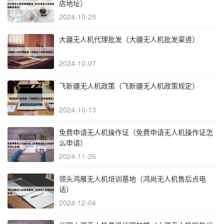
店地址）
2024-10-25
大疆无人机代理批发（大疆无人机批发渠道）
2024-10-07
飞新疆无人机政策（飞新疆无人机政策规定）
2024-10-13
免费申请无人机操作证（免费申请无人机操作证怎
么申请）
2024-11-26
领头鸿雁无人机培训基地（鸿尚无人机售后点电
话）
2024-12-04