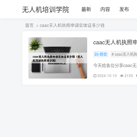
无人机培训学院
最新
内容
发布
首页
> caac无人机执照申请实体证多少钱
caac无人机执
综合
# caac无人
今天给各位分享caa
解释，如果能碰巧解决
2024-10-10
2155
机caac执照费用多