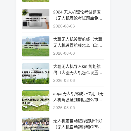
2024 无人机理论考试题库
（无人机理论考试题库免费
下载）
2026-08-06
大疆无人机设置航线（大疆
无人机设置航线怎么自动避
开禁飞区）
2026-08-06
大疆无人机导入kml规划航
线（大疆无人机怎么设置航
线起止点）
2026-08-06
aopa无人机驾驶证过期（无
人机驾驶证到期后怎么审
证）
2026-08-05
无人机带自动避障选哪个好
（无人机自动避障和GPS哪