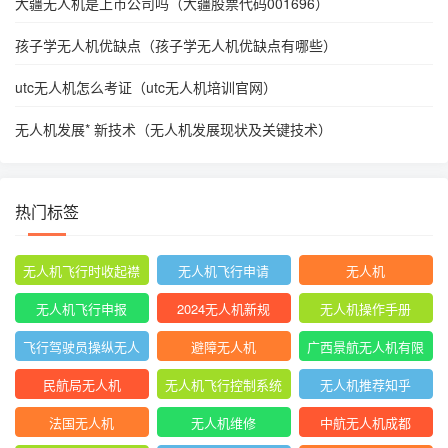
大疆无人机是上市公司吗（大疆股票代码001696）
孩子学无人机优缺点（孩子学无人机优缺点有哪些）
utc无人机怎么考证（utc无人机培训官网）
无人机发展* 新技术（无人机发展现状及关键技术）
热门标签
无人机飞行时收起襟
无人机飞行申请
无人机
翼
无人机飞行申报
2024无人机新规
无人机操作手册
飞行驾驶员操纵无人
避障无人机
广西景航无人机有限
机坡度转弯时
公司官网首页
民航局无人机
无人机飞行控制系统
无人机推荐知乎
中的pid控制器
法国无人机
无人机维修
中航无人机成都