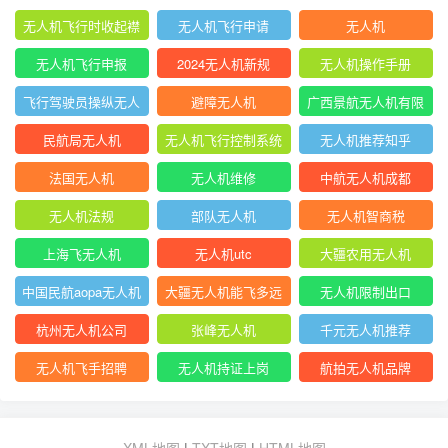
无人机飞行时收起襟
无人机飞行申请
无人机
翼
无人机飞行申报
2024无人机新规
无人机操作手册
飞行驾驶员操纵无人
避障无人机
广西景航无人机有限
机坡度转弯时
公司官网首页
民航局无人机
无人机飞行控制系统
无人机推荐知乎
中的pid控制器
法国无人机
无人机维修
中航无人机成都
无人机法规
部队无人机
无人机智商税
上海飞无人机
无人机utc
大疆农用无人机
中国民航aopa无人机
大疆无人机能飞多远
无人机限制出口
驾驶员合格证
杭州无人机公司
张峰无人机
千元无人机推荐
无人机飞手招聘
无人机持证上岗
航拍无人机品牌
XML地图
|
TXT地图
|
HTML地图