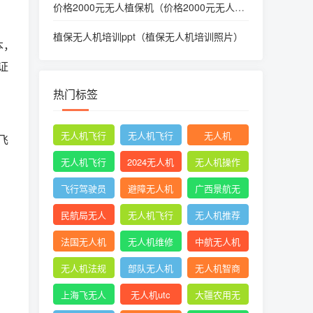
价格2000元无人植保机（价格2000元无人植
保机多少钱）
植保无人机培训ppt（植保无人机培训照片）
本，
证
热门标签
无人机飞行
无人机飞行
无人机
飞
时收起襟翼
申请
无人机飞行
2024无人机
无人机操作
申报
新规
手册
飞行驾驶员
避障无人机
广西景航无
操纵无人机
人机有限公
民航局无人
无人机飞行
无人机推荐
坡度转弯时
司官网首页
机
控制系统中
知乎
法国无人机
无人机维修
中航无人机
的pid控制器
成都
无人机法规
部队无人机
无人机智商
税
上海飞无人
无人机utc
大疆农用无