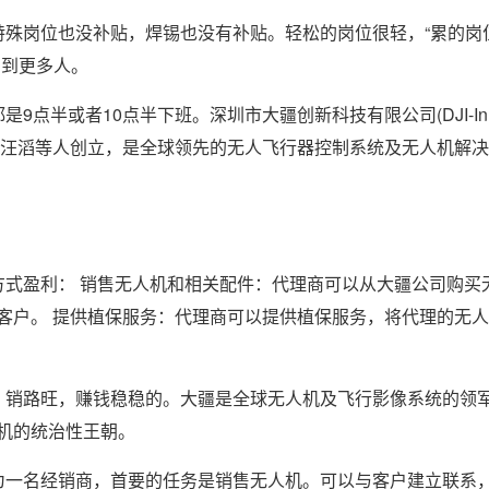
特殊岗位也没补贴，焊锡也没有补贴。轻松的岗位很轻，“累的岗
帮到更多人。
点半或者10点半下班。深圳市大疆创新科技有限公司(DJI-In
大学毕业生汪滔等人创立，是全球领先的无人飞行器控制系统及无人机解
方式盈利： 销售无人机和相关配件：代理商可以从大疆公司购买
客户。 提供植保服务：代理商可以提供植保服务，将代理的无
，销路旺，赚钱稳稳的。大疆是全球无人机及飞行影像系统的领
机的统治性王朝。
为一名经销商，首要的任务是销售无人机。可以与客户建立联系