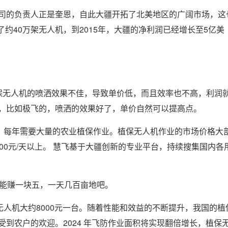
司的负责人正是奎恩，自此大疆开拓了北美地区的广阔市场，这
了约40万架无人机，到2015年，大疆的净利润已经增长至5亿美
保无人机的喷洒效果不佳，导致单价低，而且效率也不高，利润
，比如极飞的，喷洒的效果好了，单价自然可以提高点。
田，每年需要大量的农业植保作业。植保无人机作业的市场价格大
000元/天以上。 慧飞基于大疆创新的专业平台，持续搜集国内各
，能赚一块五，一天几百亩地吧。
无人机大约8000元一台。随着性能和效益的不断提升，我国的植
到农户的欢迎。2024 年飞防作业面积将实现翻倍增长，植保