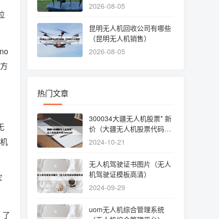
个好）
2026-08-05
位
昆明无人机回收公司有哪些
（昆明无人机销售）
no
2026-08-05
决方
热门文章
300034大疆无人机股票* 新
无
价（大疆无人机股票代码30
0034）
人机
2024-10-21
无人机驾驶证书图片（无人
机驾驶证模板高清）
军
2024-09-29
uom无人机综合管理系统
，了