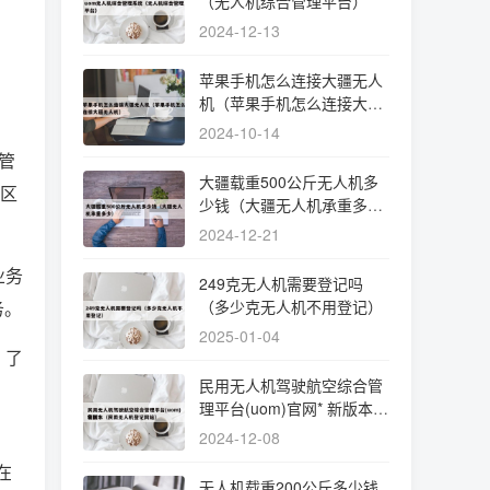
（无人机综合管理平台）
。
2024-12-13
苹果手机怎么连接大疆无人
机（苹果手机怎么连接大疆
无人机）
2024-10-14
管
大疆载重500公斤无人机多
景区
少钱（大疆无人机承重多
少）
2024-12-21
业务
249克无人机需要登记吗
务。
（多少克无人机不用登记）
2025-01-04
，了
民用无人机驾驶航空综合管
。
理平台(uom)官网* 新版本
（民用无人机登记网站）
2024-12-08
在
无人机载重200公斤多少钱