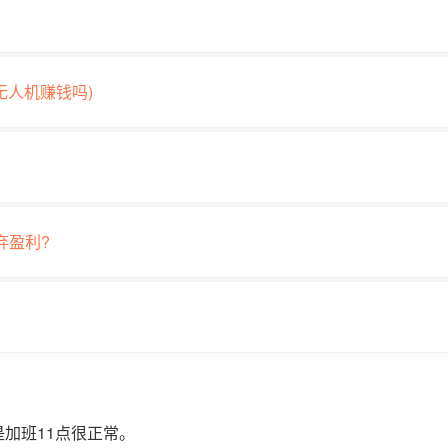
无人机赚钱吗)
弃盈利?
加班11点很正常。