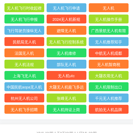
无人机飞行时收起襟
无人机飞行申请
无人机
翼
无人机飞行申报
2024无人机新规
无人机操作手册
飞行驾驶员操纵无人
避障无人机
广西景航无人机有限
机坡度转弯时
公司官网首页
民航局无人机
无人机飞行控制系统
无人机推荐知乎
中的pid控制器
法国无人机
无人机维修
中航无人机成都
无人机法规
部队无人机
无人机智商税
上海飞无人机
无人机utc
大疆农用无人机
中国民航aopa无人机
大疆无人机能飞多远
无人机限制出口
驾驶员合格证
杭州无人机公司
张峰无人机
千元无人机推荐
无人机飞手招聘
无人机持证上岗
航拍无人机品牌