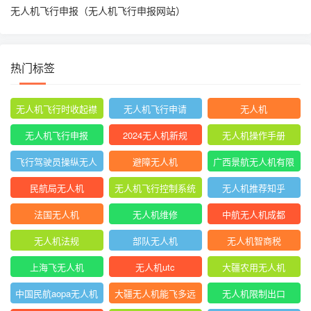
无人机飞行申报（无人机飞行申报网站）
热门标签
无人机飞行时收起襟
无人机飞行申请
无人机
翼
无人机飞行申报
2024无人机新规
无人机操作手册
飞行驾驶员操纵无人
避障无人机
广西景航无人机有限
机坡度转弯时
公司官网首页
民航局无人机
无人机飞行控制系统
无人机推荐知乎
中的pid控制器
法国无人机
无人机维修
中航无人机成都
无人机法规
部队无人机
无人机智商税
上海飞无人机
无人机utc
大疆农用无人机
中国民航aopa无人机
大疆无人机能飞多远
无人机限制出口