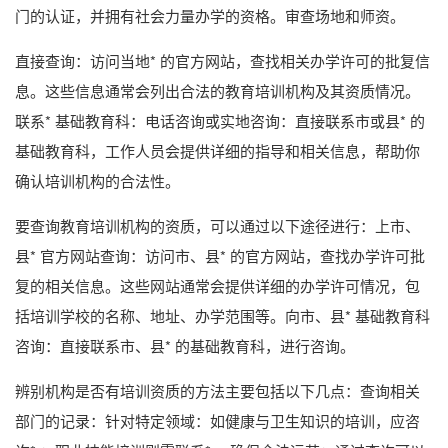
门的认证，并拥有社会力量办学的资格。审查场地和师资。
直接查询：访问当地* 的官方网站，查找相关办学许可的批复信
息。这些信息通常会列出合法的教育培训机构及其资质情况。
联系* 基础教育科：电话咨询或实地咨询：直接联系市或县* 的
基础教育科，工作人员会提供详细的指导和相关信息，帮助你
确认培训机构的合法性。
要查询教育培训机构的资质，可以通过以下途径进行：上市、
县* 官方网站查询：访问市、县* 的官方网站，查找办学许可批
复的相关信息。这些网站通常会提供详细的办学许可情况，包
括培训学校的名称、地址、办学范围等。向市、县* 基础教育科
咨询：直接联系市、县* 的基础教育科，进行咨询。
辨别机构是否有培训资质的方法主要包括以下几点：查询相关
部门的记录：针对特定领域：如健康与卫生知识的培训，应咨