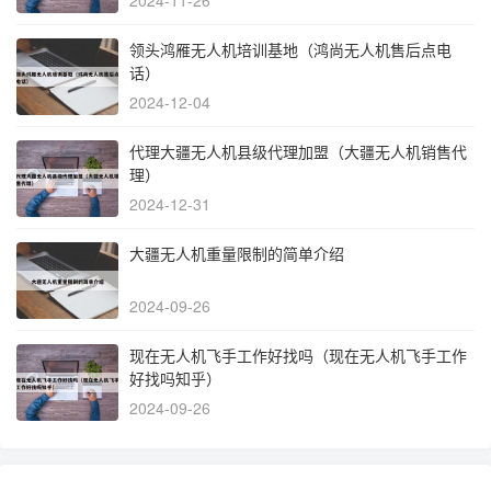
领头鸿雁无人机培训基地（鸿尚无人机售后点电
话）
2024-12-04
代理大疆无人机县级代理加盟（大疆无人机销售代
理）
2024-12-31
大疆无人机重量限制的简单介绍
2024-09-26
现在无人机飞手工作好找吗（现在无人机飞手工作
好找吗知乎）
2024-09-26