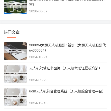
容）
2026-08-07
热门文章
300034大疆无人机股票* 新价（大疆无人机股票代
码300034）
2024-10-21
无人机驾驶证书图片（无人机驾驶证模板高清）
2024-09-29
uom无人机综合管理系统（无人机综合管理平台）
2024-12-13