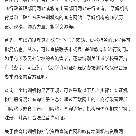
商行政管理部门网站或教育主管部门网站进行查询。 了解机构
背景和口碑：查看培训机构的官方网站，了解机构的办学历
史、规模、师资力量、教学资源等。
首先，可以通过登录市或县* 的官方网站，查找相关的办学许可
批复信息。其次，可以直接联系市或县* 基础教育科进行询问。
如果有涉及民办学校的查询需求，还需特别关注该学校是否持
有《办学许可证》。《办学许可证》是民办培训学校取得合法
办学资格的官方证明。
查询一个培训机构是否正规，可以采取以下几个步骤：查证机
构注册情况：查询注册信息：通过互联网上的工商行政管理部
门网站或教育主管部门网站，查询该培训机构是否在相关* 部门
注册，并具有合法经营许可证。
关于教育培训机构办学资质查询官网和教育培训机构资质网上