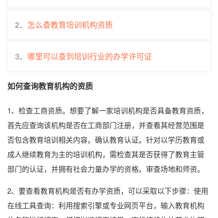
2、
怎么查教育培训机构资质
3、
哪里可以查到培训行业的办学许可证
如何查询教育机构的资质
1、检查工商资质。想要了解一家培训机构是否具备教育资质，
首先应查询该机构是否在工商部门注册，并查看其经营范围是
否包含教育培训相关内容。确认教育认证。针对以学历教育或
成人继续教育为主的培训机构，需检查其是否获得了教育主管
部门的认证，并拥有社会力量办学的资格。审查场地和师资。
2、要查看教育机构是否有办学资质，可以采取以下步骤：使用
在线工具查询：利用搜索引擎或专业网页平台，输入教育机构