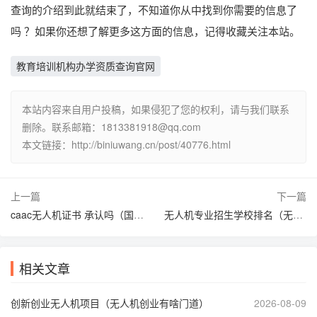
查询的介绍到此就结束了，不知道你从中找到你需要的信息了
吗 ？如果你还想了解更多这方面的信息，记得收藏关注本站。
教育培训机构办学资质查询官网
本站内容来自用户投稿，如果侵犯了您的权利，请与我们联系
删除。联系邮箱：1813381918@qq.com
本文链接：http://biniuwang.cn/post/40776.html
上一篇
下一篇
caac无人机证书 承认吗（国际无人机证书）
无人机专业招生学校排名（无人机专业本科院校）
相关文章
创新创业无人机项目（无人机创业有啥门道）
2026-08-09