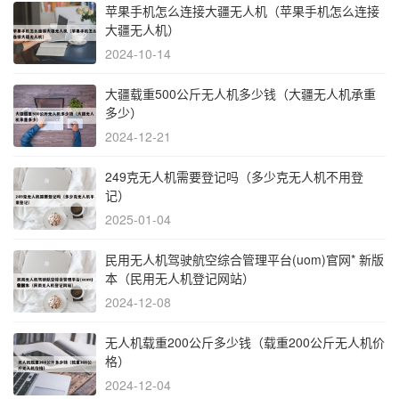
苹果手机怎么连接大疆无人机（苹果手机怎么连接
大疆无人机）
2024-10-14
大疆载重500公斤无人机多少钱（大疆无人机承重
多少）
2024-12-21
249克无人机需要登记吗（多少克无人机不用登
记）
2025-01-04
民用无人机驾驶航空综合管理平台(uom)官网* 新版
本（民用无人机登记网站）
2024-12-08
无人机载重200公斤多少钱（载重200公斤无人机价
格）
2024-12-04