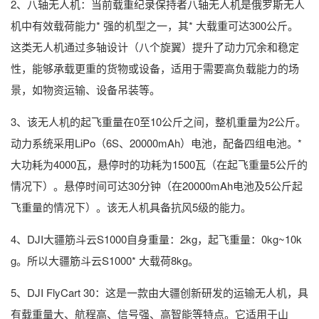
2、八轴无人机：当前载重纪录保持者八轴无人机是俄罗斯无人
机中有效载荷能力* 强的机型之一，其* 大载重可达300公斤。
这类无人机通过多轴设计（八个旋翼）提升了动力冗余和稳定
性，能够承载更重的货物或设备，适用于需要高负载能力的场
景，如物资运输、设备吊装等。
3、该无人机的起飞重量在0至10公斤之间，整机重量为2公斤。
动力系统采用LiPo（6S、20000mAh）电池，配备四组电池。*
大功耗为4000瓦，悬停时的功耗为1500瓦（在起飞重量5公斤的
情况下）。悬停时间可达30分钟（在20000mAh电池及5公斤起
飞重量的情况下）。该无人机具备抗风5级的能力。
4、DJI大疆筋斗云S1000自身重量：2kg，起飞重量：0kg~10k
g。所以大疆筋斗云S1000* 大载荷8kg。
5、DJI FlyCart 30：这是一款由大疆创新研发的运输无人机，具
有载重量大、航程高、信号强、高智能等特点。它适用于山