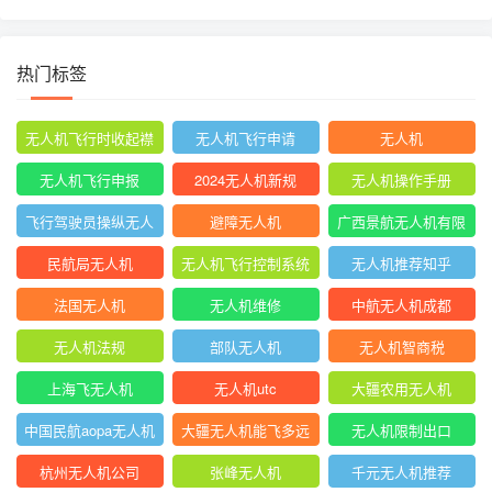
热门标签
无人机飞行时收起襟
无人机飞行申请
无人机
翼
无人机飞行申报
2024无人机新规
无人机操作手册
飞行驾驶员操纵无人
避障无人机
广西景航无人机有限
机坡度转弯时
公司官网首页
民航局无人机
无人机飞行控制系统
无人机推荐知乎
中的pid控制器
法国无人机
无人机维修
中航无人机成都
无人机法规
部队无人机
无人机智商税
上海飞无人机
无人机utc
大疆农用无人机
中国民航aopa无人机
大疆无人机能飞多远
无人机限制出口
驾驶员合格证
杭州无人机公司
张峰无人机
千元无人机推荐