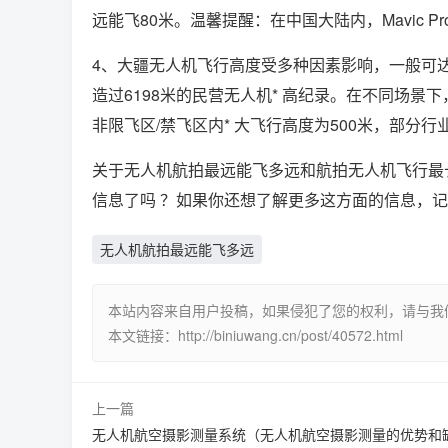
远能飞80米。温馨提醒：在中国大陆内，Mavic P
4、大疆无人机飞行高度受多种因素影响，一般可达50
造过6198米的民营无人机* 高纪录。在不同场景
非限飞区/禁飞区内* 大飞行高度为500米，部分行
关于无人机航拍最远能飞多远和航拍无人机飞行最
信息了吗 ？如果你还想了解更多这方面的信息，
无人机航拍最远能飞多远
本站内容来自用户投稿，如果侵犯了您的权利，请与我们联系删
本文链接：http://biniuwang.cn/post/40572.html
上一篇