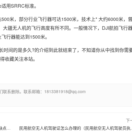
ro适用SRRC标准。
0米，部分行业飞行器可达1500米，技术上* 大约6000米，
下，大疆无人机的飞行高度有所不同。一般情况下，DJI航拍飞行
业飞行器能达到1500米。
长时间的是多久?的介绍到此就结束了，不知道你从中找到你需
记得收藏关注本站。
除。联系邮箱：1813381918@qq.com
下
无人机航空摄影测量系统（无人机航空摄影测量的优势和缺点有哪些?）
民用航空无人机驾驶证怎