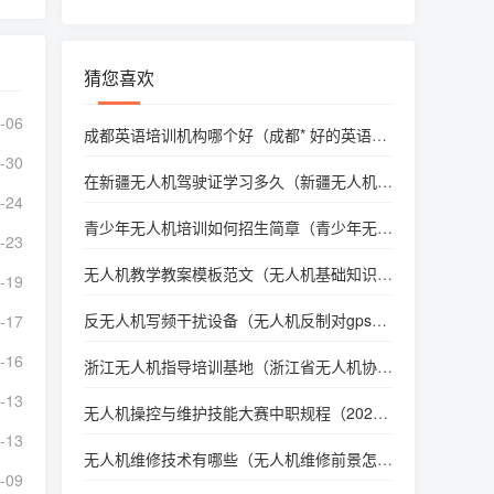
猜您喜欢
-06
成都英语培训机构哪个好（成都* 好的英语培
训机构排名）
-30
在新疆无人机驾驶证学习多久（新疆无人机执
-24
照）
青少年无人机培训如何招生简章（青少年无人
-23
机等级考试培训）
无人机教学教案模板范文（无人机基础知识教
-19
案）
反无人机写频干扰设备（无人机反制对gps干
-17
扰）
-16
浙江无人机指导培训基地（浙江省无人机协
会）
-13
无人机操控与维护技能大赛中职规程（2024
职业院校无人机技能大赛）
-13
无人机维修技术有哪些（无人机维修前景怎么
-09
样）