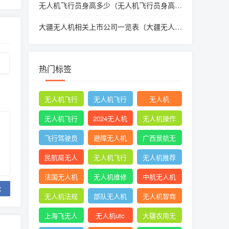
无人机飞行员身高多少（无人机飞行员身高多
少可以飞）
大疆无人机相关上市公司一览表（大疆无人机
的公司上市公司有哪个?）
热门标签
无人机飞行
无人机飞行
无人机
时收起襟翼
申请
无人机飞行
2024无人机
无人机操作
申报
新规
手册
飞行驾驶员
避障无人机
广西景航无
操纵无人机
人机有限公
民航局无人
无人机飞行
无人机推荐
坡度转弯时
司官网首页
机
控制系统中
知乎
法国无人机
无人机维修
中航无人机
的pid控制器
论
成都
无人机法规
部队无人机
无人机智商
税
上海飞无人
无人机utc
大疆农用无