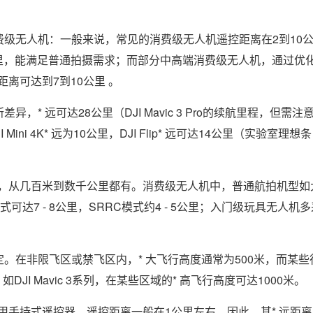
费级无人机：一般来说，常见的消费级无人机遥控距离在2到10
里，能满足普通拍摄需求；而部分中高端消费级无人机，通过优
离可达到7到10公里 。
* 远可达28公里（DJI Mavic 3 Pro的续航里程，但需注
 Mini 4K* 远为10公里，DJI Flip* 远可达14公里（实验室理想条
，从几百米到数千公里都有。消费级无人机中，普通航拍机型如
模式可达7 - 8公里，SRRC模式约4 - 5公里；入门级玩具无人机
规定。在非限飞区或禁飞区内，* 大飞行高度通常为500米，而某些
JI Mavic 3系列，在某些区域的* 高飞行高度可达1000米。
手持式遥控器，遥控距离一般在1公里左右。因此，其* 远距离