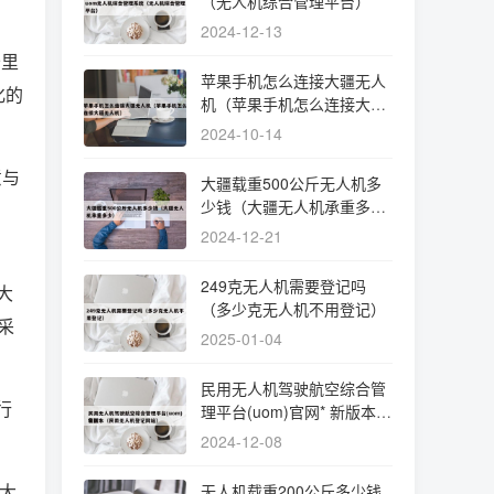
（无人机综合管理平台）
2024-12-13
公里
苹果手机怎么连接大疆无人
化的
机（苹果手机怎么连接大疆
无人机）
2024-10-14
意与
大疆载重500公斤无人机多
少钱（大疆无人机承重多
少）
2024-12-21
249克无人机需要登记吗
大
（多少克无人机不用登记）
多采
2025-01-04
民用无人机驾驶航空综合管
行
理平台(uom)官网* 新版本
（民用无人机登记网站）
2024-12-08
大
无人机载重200公斤多少钱