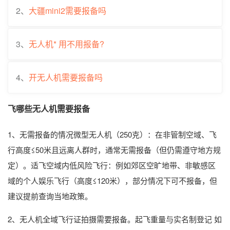
2、
大疆mini2需要报备吗
3、
无人机* 用不用报备?
4、
开无人机需要报备吗
飞哪些无人机需要报备
1、无需报备的情况微型无人机（250克）：在非管制空域、飞
行高度≤50米且远离人群时，通常无需报备（但仍需遵守地方规
定）。适飞空域内低风险飞行：例如郊区空旷地带、非敏感区
域的个人娱乐飞行（高度≤120米），部分情况下可不报备，但
建议提前查询当地政策。
2、无人机全域飞行证拍摄需要报备。起飞重量与实名制登记 如