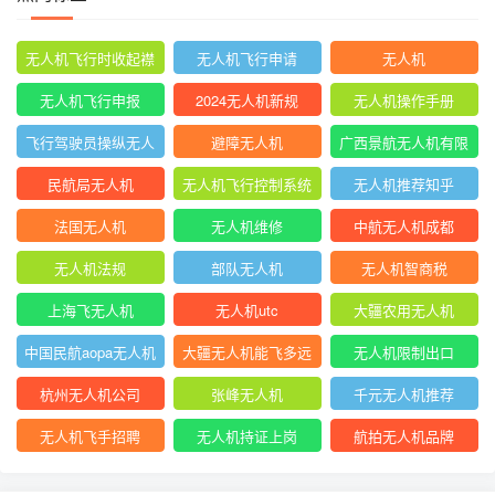
无人机飞行时收起襟
无人机飞行申请
无人机
翼
无人机飞行申报
2024无人机新规
无人机操作手册
飞行驾驶员操纵无人
避障无人机
广西景航无人机有限
机坡度转弯时
公司官网首页
民航局无人机
无人机飞行控制系统
无人机推荐知乎
中的pid控制器
法国无人机
无人机维修
中航无人机成都
无人机法规
部队无人机
无人机智商税
上海飞无人机
无人机utc
大疆农用无人机
中国民航aopa无人机
大疆无人机能飞多远
无人机限制出口
驾驶员合格证
杭州无人机公司
张峰无人机
千元无人机推荐
无人机飞手招聘
无人机持证上岗
航拍无人机品牌