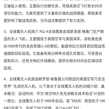
它被投入使用，主要执行侦察任务，凭借其高空飞行和长时间
滞空的能力，为美军提供了大量有价值的战场情报，帮助美军
更好地了解战场态势，为作战决策提供了有力支持。
3、全球鹰无人机简介 RQ-4全球鹰是由诺斯洛普·格鲁门生产制
造的无人飞机，主要服役于美国空军与美国海军。该机角色类
似1950年代的洛克希德U-2侦察机，能提供后方指挥官综观战场
或细部目标监视。它装备有高分辨率合成孔径雷达，可穿透云
层和风沙，还有光电红外线模组，提供长程长时间全区域动态
监视。
4、全球鹰无人机是由斯罗普·格鲁曼公司制造的美国空军乃至全
世界* 先进的无人机。以下是关于全球鹰无人机的详细介绍：基
本概况：启动时间：作为“高空持久性先进概念技术验证”计划的
一部分，全球鹰无人机于1995年启动。首飞时间：原型机于199
8年2月首飞，完成了58个起降，共714小时飞行。