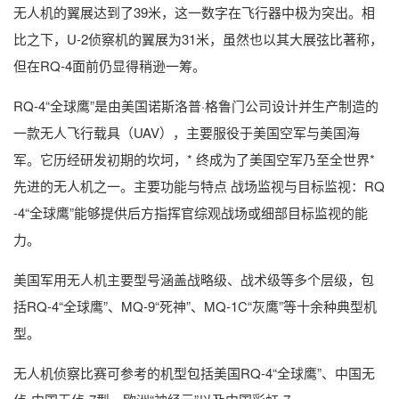
无人机的翼展达到了39米，这一数字在飞行器中极为突出。相
比之下，U-2侦察机的翼展为31米，虽然也以其大展弦比著称，
但在RQ-4面前仍显得稍逊一筹。
RQ-4“全球鹰”是由美国诺斯洛普·格鲁门公司设计并生产制造的
一款无人飞行载具（UAV），主要服役于美国空军与美国海
军。它历经研发初期的坎坷，* 终成为了美国空军乃至全世界*
先进的无人机之一。主要功能与特点 战场监视与目标监视：RQ
-4“全球鹰”能够提供后方指挥官综观战场或细部目标监视的能
力。
美国军用无人机主要型号涵盖战略级、战术级等多个层级，包
括RQ-4“全球鹰”、MQ-9“死神”、MQ-1C“灰鹰”等十余种典型机
型。
无人机侦察比赛可参考的机型包括美国RQ-4“全球鹰”、中国无