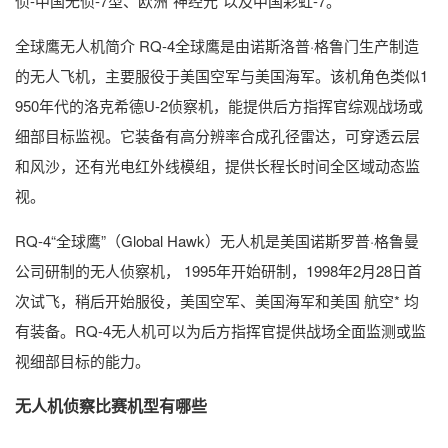
侦-中国无侦-7型、欧洲“神经元”以及中国彩虹-7。
全球鹰无人机简介 RQ-4全球鹰是由诺斯洛普·格鲁门生产制造
的无人飞机，主要服役于美国空军与美国海军。该机角色类似1
950年代的洛克希德U-2侦察机，能提供后方指挥官综观战场或
细部目标监视。它装备有高分辨率合成孔径雷达，可穿透云层
和风沙，还有光电红外线模组，提供长程长时间全区域动态监
视。
RQ-4“全球鹰”（Global Hawk）无人机是美国诺斯罗普·格鲁曼
公司研制的无人侦察机， 1995年开始研制，1998年2月28日首
次试飞，稍后开始服役，美国空军、美国海军和美国 航空* 均
有装备。RQ-4无人机可以为后方指挥官提供战场全面监测或监
视细部目标的能力。
无人机侦察比赛机型有哪些