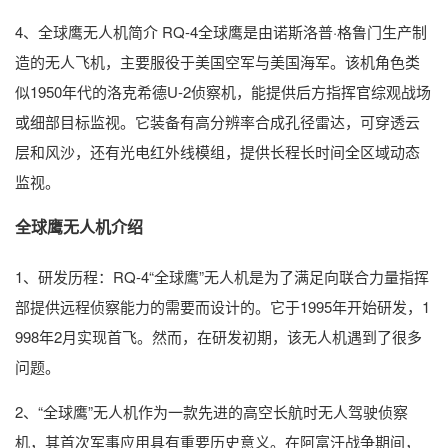
4、全球鹰无人机简介 RQ-4全球鹰是由诺斯洛普·格鲁门生产制
造的无人飞机，主要服役于美国空军与美国海军。该机角色类
似1950年代的洛克希德U-2侦察机，能提供后方指挥官综观战场
或细部目标监视。它装备有高分辨率合成孔径雷达，可穿透云
层和风沙，还有光电红外线模组，提供长程长时间全区域动态
监视。
全球鹰无人机介绍
1、研发历程：RQ-4“全球鹰”无人机是为了满足向联合力量指挥
部提供远程侦察能力的需要而设计的。它于1995年开始研发，1
998年2月实现首飞。然而，在研发初期，该无人机遇到了很多
问题。
2、“全球鹰”无人机作为一款先进的高空长航时无人驾驶侦察
机，其首次军事应用具有重要历史意义。在阿富汗战争期间，