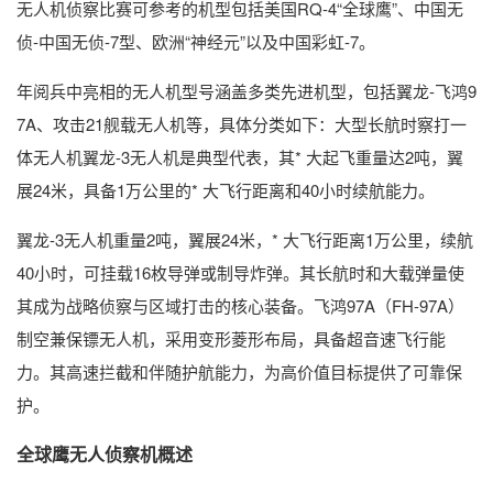
无人机侦察比赛可参考的机型包括美国RQ-4“全球鹰”、中国无
侦-中国无侦-7型、欧洲“神经元”以及中国彩虹-7。
年阅兵中亮相的无人机型号涵盖多类先进机型，包括翼龙-飞鸿9
7A、攻击21舰载无人机等，具体分类如下：大型长航时察打一
体无人机翼龙-3无人机是典型代表，其* 大起飞重量达2吨，翼
展24米，具备1万公里的* 大飞行距离和40小时续航能力。
翼龙-3无人机重量2吨，翼展24米，* 大飞行距离1万公里，续航
40小时，可挂载16枚导弹或制导炸弹。其长航时和大载弹量使
其成为战略侦察与区域打击的核心装备。飞鸿97A（FH-97A）
制空兼保镖无人机，采用变形菱形布局，具备超音速飞行能
力。其高速拦截和伴随护航能力，为高价值目标提供了可靠保
护。
全球鹰无人侦察机概述