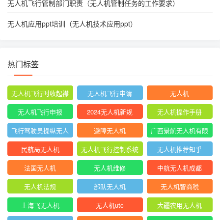
无人机飞行管制部门职责（无人机管制任务的工作要求）
无人机应用ppt培训（无人机技术应用ppt）
热门标签
无人机飞行时收起襟
无人机飞行申请
无人机
翼
无人机飞行申报
2024无人机新规
无人机操作手册
飞行驾驶员操纵无人
避障无人机
广西景航无人机有限
机坡度转弯时
公司官网首页
民航局无人机
无人机飞行控制系统
无人机推荐知乎
中的pid控制器
法国无人机
无人机维修
中航无人机成都
无人机法规
部队无人机
无人机智商税
上海飞无人机
无人机utc
大疆农用无人机