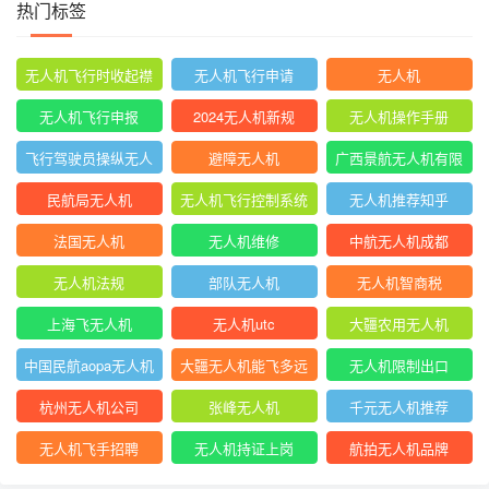
热门标签
无人机飞行时收起襟
无人机飞行申请
无人机
翼
无人机飞行申报
2024无人机新规
无人机操作手册
飞行驾驶员操纵无人
避障无人机
广西景航无人机有限
机坡度转弯时
公司官网首页
民航局无人机
无人机飞行控制系统
无人机推荐知乎
中的pid控制器
法国无人机
无人机维修
中航无人机成都
无人机法规
部队无人机
无人机智商税
上海飞无人机
无人机utc
大疆农用无人机
中国民航aopa无人机
大疆无人机能飞多远
无人机限制出口
驾驶员合格证
杭州无人机公司
张峰无人机
千元无人机推荐
无人机飞手招聘
无人机持证上岗
航拍无人机品牌