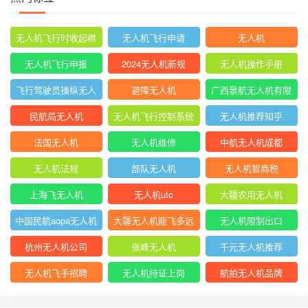
无人机飞行时收起襟
无人机飞行申请
无人机
翼
无人机飞行申报
2024无人机新规
无人机操作手册
飞行驾驶员操纵无人
避障无人机
广西景航无人机有限
机坡度转弯时
公司官网首页
民航局无人机
无人机飞行控制系统
无人机推荐知乎
中的pid控制器
法国无人机
无人机维修
中航无人机成都
无人机法规
部队无人机
无人机智商税
上海飞无人机
无人机utc
大疆农用无人机
中国民航aopa无人机
大疆无人机能飞多远
无人机限制出口
驾驶员合格证
杭州无人机公司
张峰无人机
千元无人机推荐
无人机飞手招聘
无人机持证上岗
航拍无人机品牌