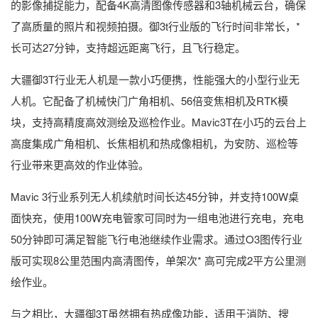
的影像捕捉能力，配备4K高清图像传感器和3轴机械云台，确保
了高质量的照片和视频拍摄。御3t行业版的飞行时间非常长，*
长可达27分钟，支持超远距离飞行，且飞行稳定。
大疆御3T行业无人机是一款小巧便携，性能强大的小型行业无
人机。它配备了机械快门广角相机、56倍变焦相机及RTK模
块，支持高精度高效测绘及巡检作业。Mavic3T在小巧的云台上
高度集成广角相机、长焦相机和热成像相机，为安防、巡检等
行业带来更高效的作业体验。
Mavic 3行业系列无人机续航时间长达45分钟，并支持100W桌
面快充，使用100W充电管家可同时为一组电池进行充电，充电
50分钟即可满足智能飞行电池继续作业需求。通过O3图传行业
版可实现8公里范围内高清图传，单架次* 高可完成2平方公里测
绘作业。
与之相比，大疆御3T虽然拥有热成像功能，适用于消防、搜