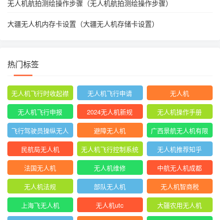
无人机航拍测绘操作步骤（无人机航拍测绘操作步骤）
大疆无人机内存卡设置（大疆无人机存储卡设置）
热门标签
无人机飞行时收起襟
无人机飞行申请
无人机
翼
无人机飞行申报
2024无人机新规
无人机操作手册
飞行驾驶员操纵无人
避障无人机
广西景航无人机有限
机坡度转弯时
公司官网首页
民航局无人机
无人机飞行控制系统
无人机推荐知乎
中的pid控制器
法国无人机
无人机维修
中航无人机成都
无人机法规
部队无人机
无人机智商税
上海飞无人机
无人机utc
大疆农用无人机