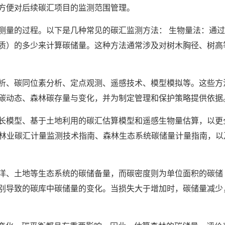
方便对后续碳汇项目的监测范围管理。
测量的过程。以下是几种常见的碳汇监测方法： 生物量法：通
质）的多少来计算碳储量。这种方法通常涉及对树木胸径、树高
析、碳同位素分析、定点观测、遥感技术、模型模拟等。这些方
碳动态、森林碳存量与变化，并为制定管理和保护策略提供依据
长模型、基于土地利用的碳汇估算模型和遥感生物量估算，以更
 林业碳汇计量监测技术指南、森林生态系统碳储量计量指南，以
洋、土地等生态系统的碳储备量，而碳密度则为单位面积的碳储
别导致的碳库中碳储量的变化。当损失大于增加时，碳储量减少