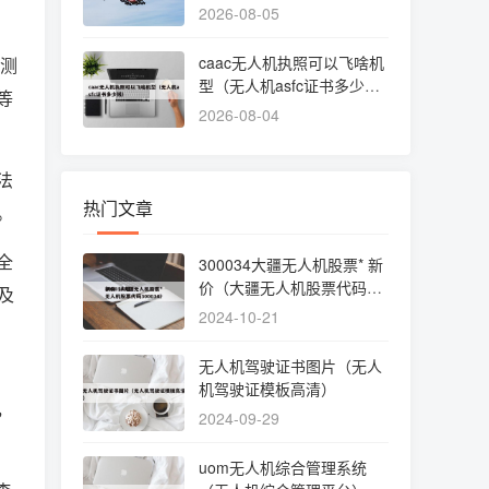
2026-08-05
caac无人机执照可以飞啥机
过测
型（无人机asfc证书多少
等
钱）
2026-08-04
法
热门文章
。
全
300034大疆无人机股票* 新
价（大疆无人机股票代码30
及
0034）
2024-10-21
无人机驾驶证书图片（无人
机驾驶证模板高清）
，
2024-09-29
uom无人机综合管理系统