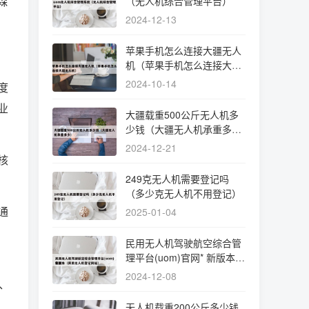
森
（无人机综合管理平台）
2024-12-13
苹果手机怎么连接大疆无人
机（苹果手机怎么连接大疆
无人机）
2024-10-14
度
业
大疆载重500公斤无人机多
少钱（大疆无人机承重多
少）
2024-12-21
核
249克无人机需要登记吗
（多少克无人机不用登记）
通
2025-01-04
民用无人机驾驶航空综合管
理平台(uom)官网* 新版本
（民用无人机登记网站）
2024-12-08
、
无人机载重200公斤多少钱