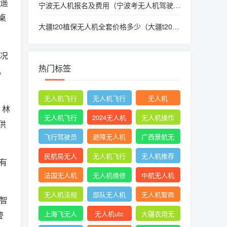
为遥
宁波无人机报名及费用（宁波考无人机驾驶
证）
桌
大疆t20植保无人机全套价格多少（大疆t20植
保无人机技术参数）
情况
热门标签
。
无人机飞行
无人机飞行
无人机
、林
时收起襟翼
申请
无人机飞行
2024无人机
无人机操作
供
申报
新规
手册
飞行驾驶员
避障无人机
广西景航无
操纵无人机
人机有限公
民航局无人
无人机飞行
无人机推荐
有
坡度转弯时
司官网首页
机
控制系统中
知乎
法国无人机
无人机维修
中航无人机
的pid控制器
成都
无人机法规
部队无人机
无人机智商
动智
税
上海飞无人
无人机utc
大疆农用无
警