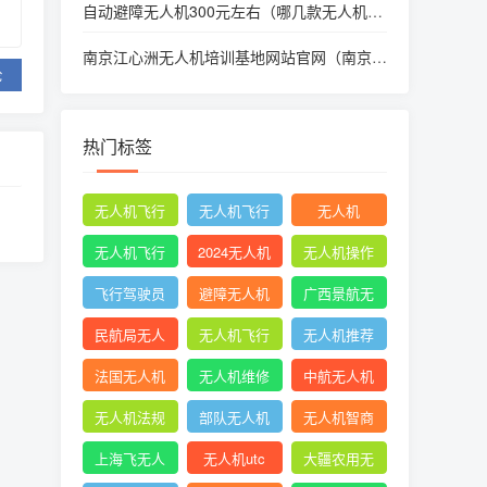
自动避障无人机300元左右（哪几款无人机有
自动避障功能）
南京江心洲无人机培训基地网站官网（南京江
论
心洲航拍）
热门标签
无人机飞行
无人机飞行
无人机
时收起襟翼
申请
无人机飞行
2024无人机
无人机操作
申报
新规
手册
飞行驾驶员
避障无人机
广西景航无
操纵无人机
人机有限公
民航局无人
无人机飞行
无人机推荐
坡度转弯时
司官网首页
机
控制系统中
知乎
法国无人机
无人机维修
中航无人机
的pid控制器
成都
无人机法规
部队无人机
无人机智商
税
上海飞无人
无人机utc
大疆农用无