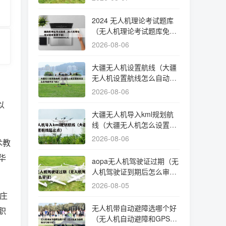
2024 无人机理论考试题库
（无人机理论考试题库免费
下载）
2026-08-06
大疆无人机设置航线（大疆
无人机设置航线怎么自动避
开禁飞区）
2026-08-06
以
大疆无人机导入kml规划航
线（大疆无人机怎么设置航
线起止点）
2026-08-06
术教
华
aopa无人机驾驶证过期（无
人机驾驶证到期后怎么审
证）
2026-08-05
庄
无人机带自动避障选哪个好
职
（无人机自动避障和GPS哪