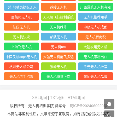
飞行驾驶员操纵无人
避障无人机
广西景航无人机有限
机坡度转弯时
公司官网首页
民航局无人机
无人机飞行控制系统
无人机推荐知乎
中的pid控制器
法国无人机
无人机维修
中航无人机成都
无人机法规
部队无人机
无人机智商税
上海飞无人机
无人机utc
大疆农用无人机
中国民航aopa无人机
大疆无人机能飞多远
无人机限制出口
驾驶员合格证
杭州无人机公司
张峰无人机
千元无人机推荐
无人机飞手招聘
无人机持证上岗
航拍无人机品牌
XML地图
|
TXT地图
|
HTML地图
版权所有：无人机培训学院 备案号：
皖ICP备2024060920号
本网站非盈利性质，文章来源于互联网，如有冒犯或侵权并非恶