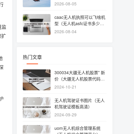
2026-08-05
行
caac无人机执照可以飞啥机
型（无人机asfc证书多少
境监
钱）
2026-08-04
速扩
热门文章
地
深
300034大疆无人机股票* 新
价（大疆无人机股票代码30
0034）
2024-10-21
护
无人机驾驶证书图片（无人
机驾驶证模板高清）
2024-09-29
uom无人机综合管理系统