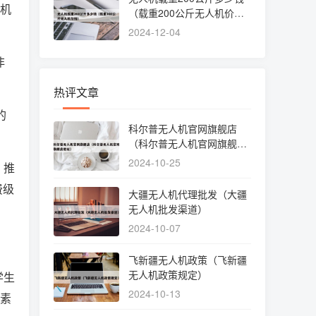
人机
（载重200公斤无人机价
格）
2024-12-04
非
。
热评文章
的
科尔普无人机官网旗舰店
（科尔普无人机官网旗舰店
地址）
2024-10-25
，推
费级
大疆无人机代理批发（大疆
无人机批发渠道）
2024-10-07
飞新疆无人机政策（飞新疆
无人机政策规定）
学生
2024-10-13
合素