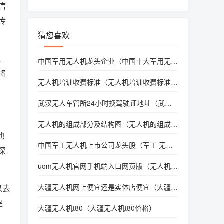
信
传
猜您喜欢
、
中国军用无人机龙头企业（中国十大军用无人
机上市公司）
将
无人机培训收费标准（无人机培训收费标准*
新）
武汉无人车管所24小时换驾驶证地址（武汉
无人车管所期满换证）
无人机的组成部分及结构图（无人机的组成部
分及结构图解）
地
中国军工无人机上市公司龙头股（军工 无人
深
机 上市公司）
uom无人机官网手机端入口网页版（无人机登
录官网）
大疆无人机网上便宜还是实体店便宜（大疆无
以去
人机线下实体店价格会更贵吗）
是
大疆无人机t80（大疆无人机t80价格）