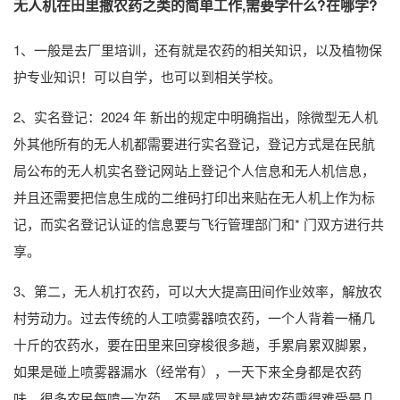
无人机在田里撒农药之类的简单工作,需要学什么?在哪学?
1、一般是去厂里培训，还有就是农药的相关知识，以及植物保
护专业知识！可以自学，也可以到相关学校。
2、实名登记：2024 年 新出的规定中明确指出，除微型无人机
外其他所有的无人机都需要进行实名登记，登记方式是在民航
局公布的无人机实名登记网站上登记个人信息和无人机信息，
并且还需要把信息生成的二维码打印出来贴在无人机上作为标
记，而实名登记认证的信息要与飞行管理部门和* 门双方进行共
享。
3、第二，无人机打农药，可以大大提高田间作业效率，解放农
村劳动力。过去传统的人工喷雾器喷农药，一个人背着一桶几
十斤的农药水，要在田里来回穿梭很多趟，手累肩累双脚累，
如果是碰上喷雾器漏水（经常有），一天下来全身都是农药
味。很多农民每喷一次药，不是感冒就是被农药熏得难受晕几