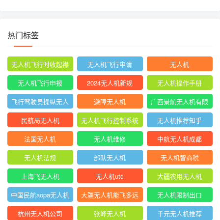
热门标签
无人机飞行时收起襟
无人机飞行申请
无人机
翼
无人机飞行申报
2024无人机新规
无人机操作手册
飞行驾驶员操纵无人
避障无人机
广西景航无人机有限
机坡度转弯时
公司官网首页
民航局无人机
无人机飞行控制系统
无人机推荐知乎
中的pid控制器
法国无人机
无人机维修
中航无人机成都
无人机法规
部队无人机
无人机智商税
上海飞无人机
无人机utc
大疆农用无人机
中国民航aopa无人机
大疆无人机能飞多远
无人机限制出口
驾驶员合格证
杭州无人机公司
张峰无人机
千元无人机推荐