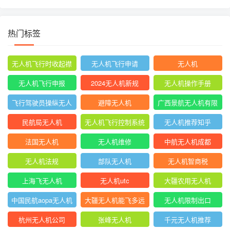
卡）
热门标签
无人机飞行时收起襟
无人机飞行申请
无人机
翼
无人机飞行申报
2024无人机新规
无人机操作手册
飞行驾驶员操纵无人
避障无人机
广西景航无人机有限
机坡度转弯时
公司官网首页
民航局无人机
无人机飞行控制系统
无人机推荐知乎
中的pid控制器
法国无人机
无人机维修
中航无人机成都
无人机法规
部队无人机
无人机智商税
上海飞无人机
无人机utc
大疆农用无人机
中国民航aopa无人机
大疆无人机能飞多远
无人机限制出口
驾驶员合格证
杭州无人机公司
张峰无人机
千元无人机推荐