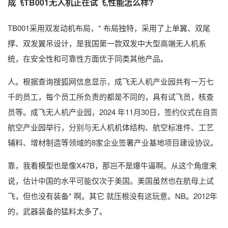
成飞TB001无人机正在试飞,性能怎么样?
TB001采用双发动机布局，* 布局独特，采用了上单翼、双尾
撑、双发翼吊设计，是我国第一款双发中大型高端无人机系
统，在安全性和可靠性方面优于同类其他产品。
人。根据查询搜狐网信息显示，成飞无人机产业园共有一万七
千的员工，每个员工所负责的都是不同的，具有试飞员，核查
员等。成飞无人机产业园，2024 年11月30日，签约仪式在自贡
航空产业园举行，分别与无人机机体结构、航空标准件、工艺
辅料、增材制造等领域的8家企业签署产业基地项目建设协议。
靠，我看模型也是像X47B，那岂不是爆牛逼啊。从这个角度来
说，估计中国的水平可能仅次于美国。美国虽然也在航母上试
飞，但也没有装备* 啊。其它 就压根没有这玩意。NB。2012年
的，武器装备的猛料太多了。