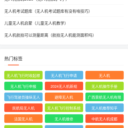
无人机考试题库（无人机考试题库有没有啥技巧）
儿童无人机启蒙（儿童无人机教学）
无人机航拍可以测量距离（航拍无人机能测面积吗）
热门标签
无人机飞行时收起襟
无人机飞行申请
无人机
翼
无人机飞行申报
2024无人机新规
无人机操作手册
飞行驾驶员操纵无人
避障无人机
广西景航无人机有限
机坡度转弯时
公司官网首页
民航局无人机
无人机飞行控制系统
无人机推荐知乎
中的pid控制器
法国无人机
无人机维修
中航无人机成都