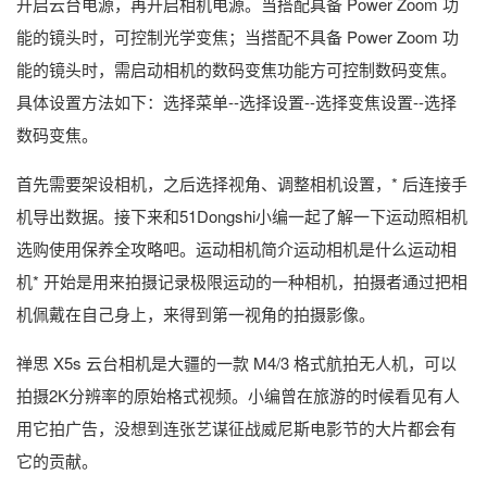
开启云台电源，再开启相机电源。当搭配具备 Power Zoom 功
能的镜头时，可控制光学变焦；当搭配不具备 Power Zoom 功
能的镜头时，需启动相机的数码变焦功能方可控制数码变焦。
具体设置方法如下：选择菜单--选择设置--选择变焦设置--选择
数码变焦。
首先需要架设相机，之后选择视角、调整相机设置，* 后连接手
机导出数据。接下来和51Dongshi小编一起了解一下运动照相机
选购使用保养全攻略吧。运动相机简介运动相机是什么运动相
机* 开始是用来拍摄记录极限运动的一种相机，拍摄者通过把相
机佩戴在自己身上，来得到第一视角的拍摄影像。
禅思 X5s 云台相机是大疆的一款 M4/3 格式航拍无人机，可以
拍摄2K分辨率的原始格式视频。小编曾在旅游的时候看见有人
用它拍广告，没想到连张艺谋征战威尼斯电影节的大片都会有
它的贡献。